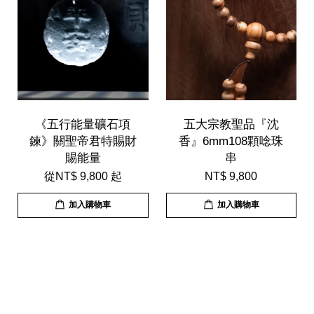
《五行能量礦石項
五大宗教聖品『沈
鍊》關聖帝君特賜財
香』6mm108顆唸珠
賜能量
串
從
NT$ 9,800
起
NT$ 9,800
加入購物車
加入購物車