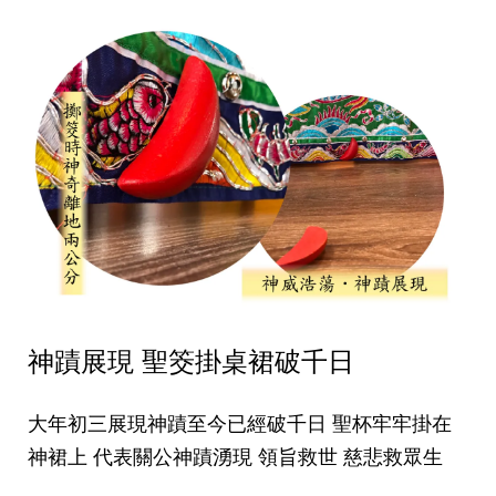
神蹟展現 聖筊掛桌裙破千日
大年初三展現神蹟至今已經破千日 聖杯牢牢掛在
神裙上 代表關公神蹟湧現 領旨救世 慈悲救眾生