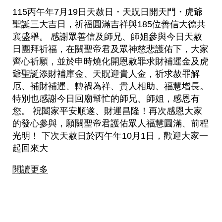
115丙午年7月19日天赦日・天貺日開天門・虎爺
聖誕三大吉日，祈福圓滿吉祥與185位善信大德共
襄盛舉。 感謝眾善信及師兄、師姐參與今日天赦
日團拜祈福，在關聖帝君及眾神慈悲護佑下，大家
齊心祈願，並於申時燒化開恩赦罪求財補運金及虎
爺聖誕添財補庫金、天貺迎貴人金，祈求赦罪解
厄、補財補運、轉禍為祥、貴人相助、福慧增長。
特別也感謝今日回廟幫忙的師兄、師姐，感恩有
您。 祝闔家平安順遂、財運昌隆！再次感恩大家
的發心參與，願關聖帝君護佑眾人福慧圓滿、前程
光明！ 下次天赦日於丙午年10月1日，歡迎大家一
起回來大
閱讀更多