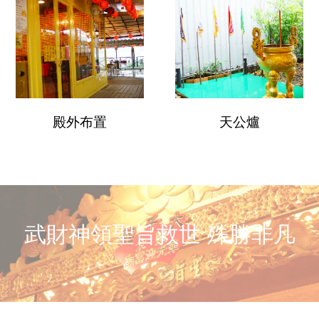
殿外布置
天公爐
武財神領聖旨救世 殊勝非凡