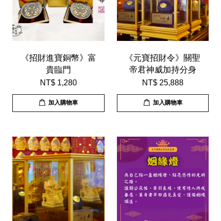
《招財進寶銅幣》富
《元寶招財令》關聖
貴臨門
帝君神威加持分身
NT$ 1,280
NT$ 25,888
加入購物車
加入購物車