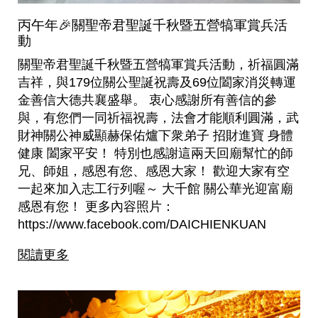
丙午年🎉關聖帝君聖誕千秋暨五營犒軍賞兵活
動
關聖帝君聖誕千秋暨五營犒軍賞兵活動，祈福圓滿
吉祥，與179位關公聖誕祝壽及69位闔家消災轉運
金善信大德共襄盛舉。 衷心感謝所有善信的參
與，有您們一同祈福祝壽，法會才能順利圓滿，武
財神關公神威顯赫保佑爐下衆弟子 招財進寶 身體
健康 闔家平安！ 特別也感謝這兩天回廟幫忙的師
兄、師姐，感恩有您、感恩大家！ 歡迎大家有空
一起來加入志工行列喔～ 大千館 關公華光迎富廟
感恩有您！ 更多內容照片：
https://www.facebook.com/DAICHIENKUAN
閱讀更多