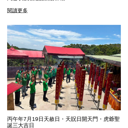
閱讀更多
丙午年7月19日天赦日・天貺日開天門・虎爺聖
誕三大吉日