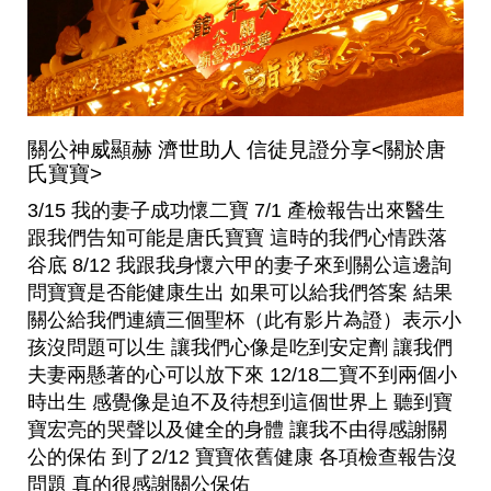
關公神威顯赫 濟世助人 信徒見證分享<關於唐
氏寶寶>
3/15 我的妻子成功懷二寶 7/1 產檢報告出來醫生
跟我們告知可能是唐氏寶寶 這時的我們心情跌落
谷底 8/12 我跟我身懷六甲的妻子來到關公這邊詢
問寶寶是否能健康生出 如果可以給我們答案 結果
關公給我們連續三個聖杯（此有影片為證）表示小
孩沒問題可以生 讓我們心像是吃到安定劑 讓我們
夫妻兩懸著的心可以放下來 12/18二寶不到兩個小
時出生 感覺像是迫不及待想到這個世界上 聽到寶
寶宏亮的哭聲以及健全的身體 讓我不由得感謝關
公的保佑 到了2/12 寶寶依舊健康 各項檢查報告沒
問題 真的很感謝關公保佑