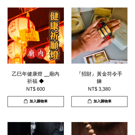
乙巳年健康燈 ╴廟內
『招財』黃金符令手
祈福 ◆
鍊
NT$ 600
NT$ 3,380
加入購物車
加入購物車