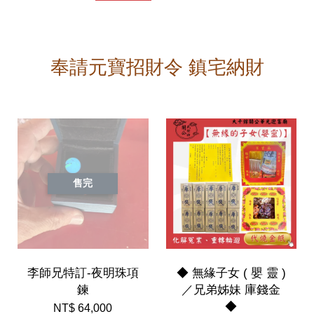
奉請元寶招財令 鎮宅納財
售完
李師兄特訂-夜明珠項
◆ 無緣子女 ( 嬰 靈 )
鍊
／兄弟姊妹 庫錢金
◆
NT$ 64,000