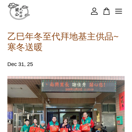
您的購物車目前還是空的。
乙巳年冬至代拜地基主供品~
寒冬送暖
繼續購物
Dec 31, 25