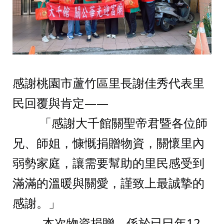
感謝桃園市蘆竹區里長謝佳秀代表里
民回覆與肯定——
         「感謝大千館關聖帝君暨各位師
兄、師姐，慷慨捐贈物資，關懷里內
弱勢家庭，讓需要幫助的里民感受到
滿滿的溫暖與關愛，謹致上最誠摯的
感謝。」
        本次物資捐贈，係於已巳年12