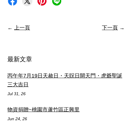
←
上一頁
下一頁
→
最新文章
丙午年7月19日天赦日・天貺日開天門・虎爺聖誕
三大吉日
Jul 31, 26
物資捐贈~桃園市蘆竹區正興里
Jun 24, 26