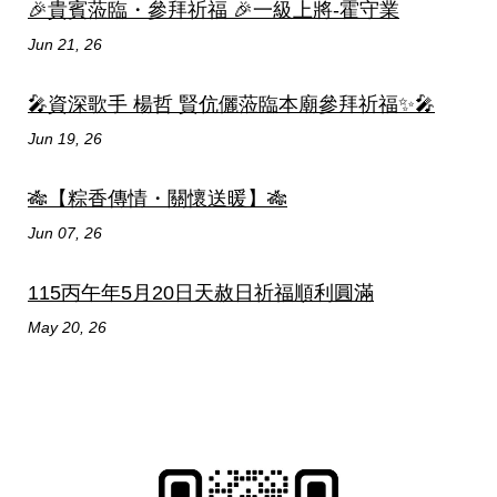
🎉貴賓蒞臨・參拜祈福 🎉一級上將-霍守業
Jun 21, 26
🎤資深歌手 楊哲 賢伉儷蒞臨本廟參拜祈福✨🎤
Jun 19, 26
🎋【粽香傳情・關懷送暖】🎋
Jun 07, 26
115丙午年5月20日天赦日祈福順利圓滿
May 20, 26