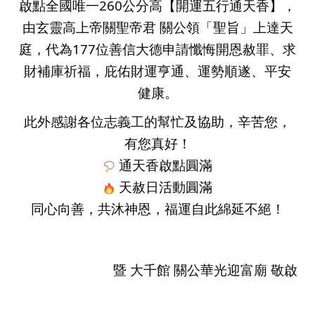
啟點全國唯一260公分高【開運五行通天香】，
由玄靈高上帝關聖帝君 關公領「聖旨」上達天
庭，代為177位善信大德申請懺悔開恩赦罪、求
財補庫祈福，庇佑財運亨通、運勢順遂、平安
健康。
此外感謝各位志義工的幫忙及協助，辛苦您，
有您真好！
 通天香啟點圓滿
 天
赦日活動圓滿
同心向善，共沐神恩，福運自此綿延不絕！
暨 大千館 關公華光迎富廟 敬啟