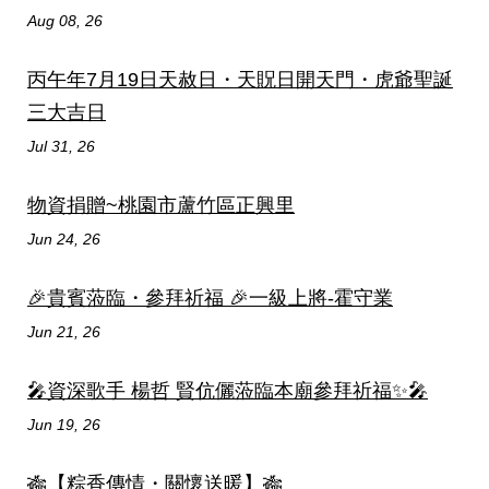
Aug 08, 26
丙午年7月19日天赦日・天貺日開天門・虎爺聖誕
三大吉日
Jul 31, 26
物資捐贈~桃園市蘆竹區正興里
Jun 24, 26
🎉貴賓蒞臨・參拜祈福 🎉一級上將-霍守業
Jun 21, 26
🎤資深歌手 楊哲 賢伉儷蒞臨本廟參拜祈福✨🎤
Jun 19, 26
🎋【粽香傳情・關懷送暖】🎋