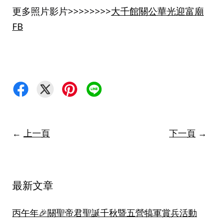
更多照片影片>>>>>>>>
大千館關公華光迎富廟
FB
←
上一頁
下一頁
→
最新文章
丙午年🎉關聖帝君聖誕千秋暨五營犒軍賞兵活動