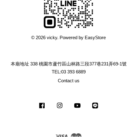
© 2026 vicky. Powered by
EasyStore
本廟地址 338 桃園市蘆竹區山林路三段377巷231弄69-1號
TEL:03 393 6889
Contact us
Facebook
Instagram
YouTube
Line
Visa
Master