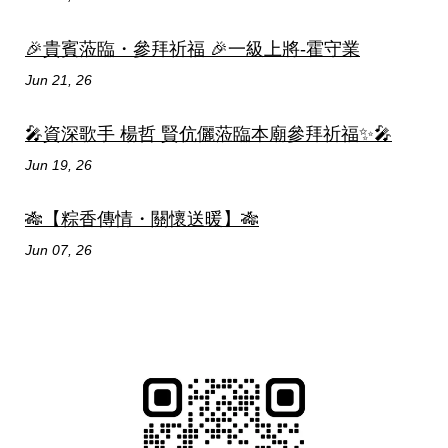
🎉貴賓蒞臨・參拜祈福 🎉一級上將-霍守業
Jun 21, 26
🎤資深歌手 楊哲 賢伉儷蒞臨本廟參拜祈福✨🎤
Jun 19, 26
🎋【粽香傳情・關懷送暖】🎋
Jun 07, 26