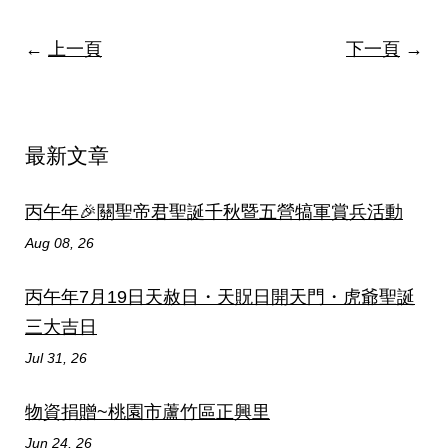
←
上一頁
下一頁
→
最新文章
丙午年🎉關聖帝君聖誕千秋暨五營犒軍賞兵活動
Aug 08, 26
丙午年7月19日天赦日・天貺日開天門・虎爺聖誕
三大吉日
Jul 31, 26
物資捐贈~桃園市蘆竹區正興里
Jun 24, 26