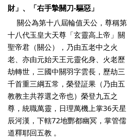
財」、「右手摯關刀-驅惡」
     關公為第十八屆輪值天公，尊稱第
十八代玉皇大天尊「玄靈高上帝」關
聖帝君（關公），乃由五老中之火
老、亦由元始天王元靈化身、火老歷
劫轉世，三國中關羽字雲長，歷劫三
千首重三綱五常，榮登証果（乃由五
教教主共荐選之帝也）榮登九五之
尊，統職萬靈，日理萬機上掌36天星
辰河漢，下轄72地酆都幽冥，掌管儒
道釋耶回五教 。