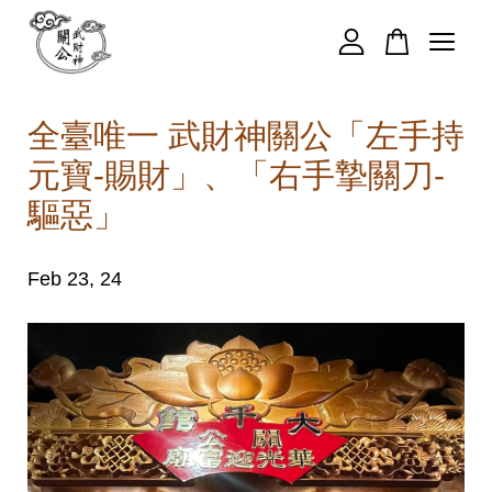
您的購物車目前還是空的。
全臺唯一 武財神關公「左手持
元寶-賜財」、「右手摯關刀-
繼續購物
驅惡」
Feb 23, 24