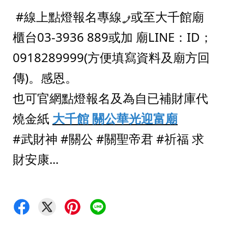
#線上點燈報名專線
或至大千館廟
櫃台03-3936 889或加 廟LINE：ID；
0918289999(方便填寫資料及廟方回
傳)。感恩。
也可官網點燈報名及為自已補財庫代
燒金紙 
大千館 關公華光迎富廟
#武財神
#關公
#關聖帝君
#祈福
 求
財安康...