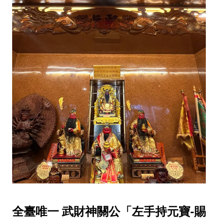
全臺唯一 武財神關公「左手持元寶-賜