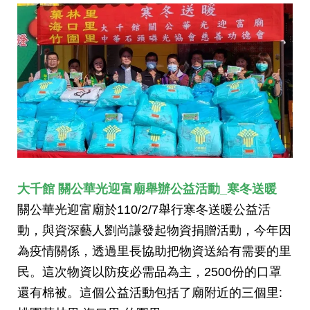
大千館 關公華光迎富廟舉辦公益活動_寒冬送暖
關公華光迎富廟於110/2/7舉行寒冬送暖公益活
動
，
與資深藝人劉尚謙發起物資捐贈活動，今年因
為疫情關係，透過里長協助把物資送給有需要的里
民。這次物資以防疫必需品為主，2500份的口罩
還有棉被。這個公益活動包括了廟附近的三個里: