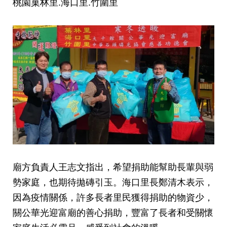
桃園菓林里.海口里.竹圍里
廟方負責人王志文指出，希望捐助能幫助長輩與弱
勢家庭，也期待拋磚引玉。海口里長鄭清木表示，
因為疫情關係，許多長者里民獲得捐助的物資少，
關公華光迎富廟的善心捐助，豐富了長者和受關懷