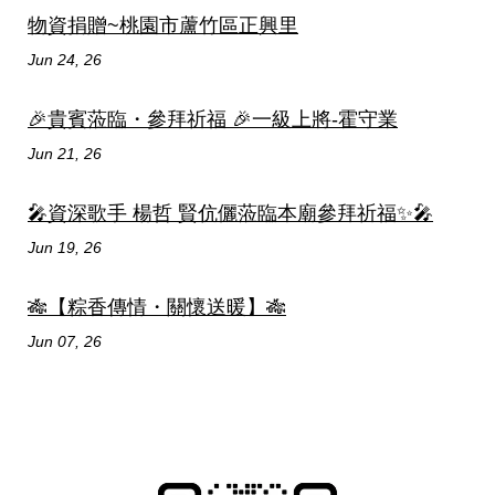
物資捐贈~桃園市蘆竹區正興里
Jun 24, 26
🎉貴賓蒞臨・參拜祈福 🎉一級上將-霍守業
Jun 21, 26
🎤資深歌手 楊哲 賢伉儷蒞臨本廟參拜祈福✨🎤
Jun 19, 26
🎋【粽香傳情・關懷送暖】🎋
Jun 07, 26