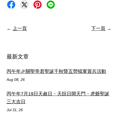
←
上一頁
下一頁
→
最新文章
丙午年🎉關聖帝君聖誕千秋暨五營犒軍賞兵活動
Aug 08, 26
丙午年7月19日天赦日・天貺日開天門・虎爺聖誕
三大吉日
Jul 31, 26