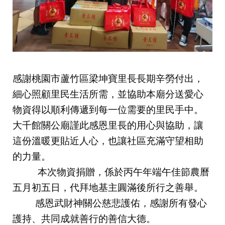
感謝桃園市蘆竹區梁坤寶里長長期辛勞付出，
細心照顧里民生活所需，並協助本廟分送愛心
物資得以順利傳遞到每一位需要的里民手中。
大千館關公廟謹此感恩里長的用心與協助，讓
這份溫暖更貼近人心，也讓社區充滿守望相助
的力量。
          本次物資捐贈，係於丙午年端午佳節農曆
五月初五日，代拜地基主圓滿後所行之善舉。
         感恩武財神關公慈悲護佑，感謝所有發心
護持、共同成就善行的善信大德。