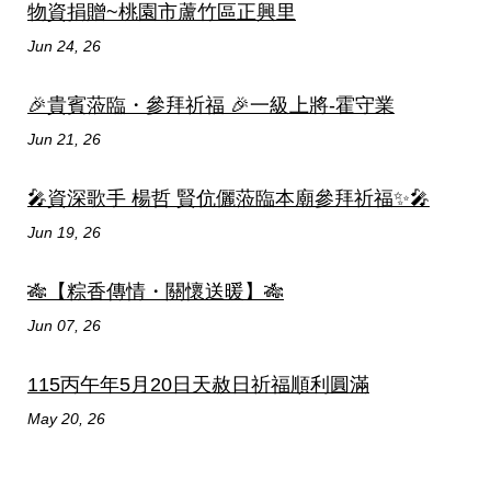
物資捐贈~桃園市蘆竹區正興里
Jun 24, 26
🎉貴賓蒞臨・參拜祈福 🎉一級上將-霍守業
Jun 21, 26
🎤資深歌手 楊哲 賢伉儷蒞臨本廟參拜祈福✨🎤
Jun 19, 26
🎋【粽香傳情・關懷送暖】🎋
Jun 07, 26
115丙午年5月20日天赦日祈福順利圓滿
May 20, 26