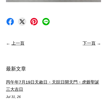
←
上一頁
下一頁
→
最新文章
丙午年7月19日天赦日・天貺日開天門・虎爺聖誕
三大吉日
Jul 31, 26