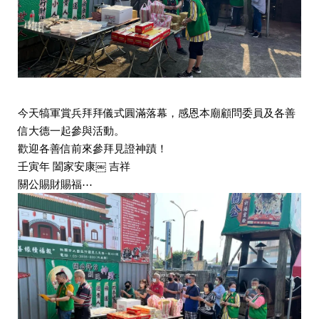
今天犒軍賞兵拜拜儀式圓滿落幕，感恩本廟顧問委員及各善
信大德一起參與活動。
歡迎各善信前來參拜見證神蹟！ 
壬寅年 闔家安康￼ 吉祥 
關公賜財賜福⋯