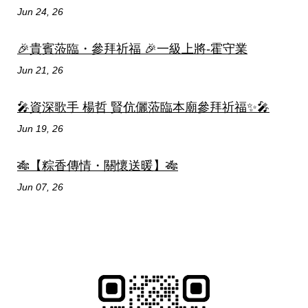
Jun 24, 26
🎉貴賓蒞臨・參拜祈福 🎉一級上將-霍守業
Jun 21, 26
🎤資深歌手 楊哲 賢伉儷蒞臨本廟參拜祈福✨🎤
Jun 19, 26
🎋【粽香傳情・關懷送暖】🎋
Jun 07, 26