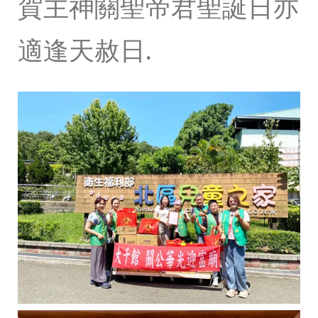
賀主神關聖帝君聖誕日亦
適逢天赦日.