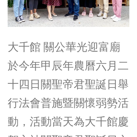
大千館 關公華光迎富廟
於今年甲辰年農曆六月二
十四日關聖帝君聖誕日舉
行法會普施暨關懷弱勢活
動，活動當天為大千館慶