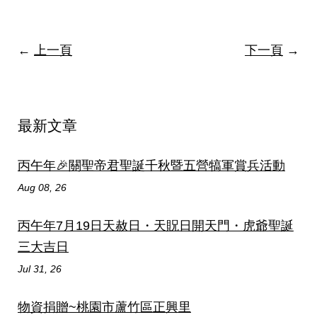
←
上一頁
下一頁
→
最新文章
丙午年🎉關聖帝君聖誕千秋暨五營犒軍賞兵活動
Aug 08, 26
丙午年7月19日天赦日・天貺日開天門・虎爺聖誕
三大吉日
Jul 31, 26
物資捐贈~桃園市蘆竹區正興里