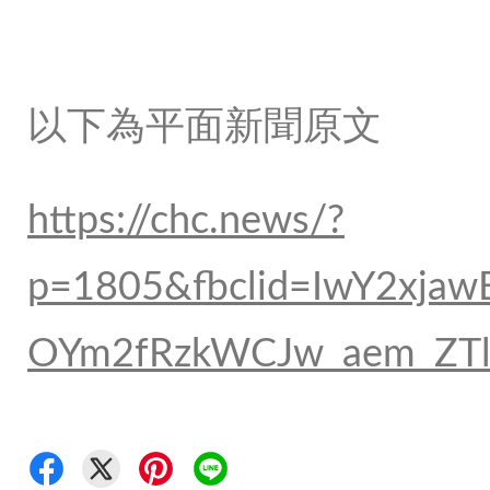
以下為平面新聞原文
https://chc.news/?
p=1805&fbclid=IwY2xja
OYm2fRzkWCJw_aem_ZT