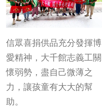
信眾喜捐供品充分發揮博
愛精神，大千館志義工關
懷弱勢，盡自己微薄之
力，讓孩童有大大的幫
助。