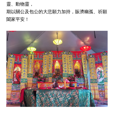
靈、動物靈，
期以關公及包公的大悲願力加持，賑濟幽孤、祈願
闔家平安！