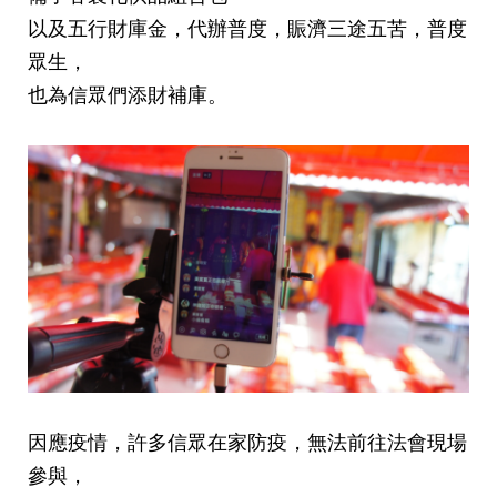
以及五行財庫金
，
代辦普度，賑濟三途五苦，普度
眾生
，
也為信眾們添財補庫
。
因應疫情
，
許多信眾在家防疫
，
無法前往法會現場
參與，