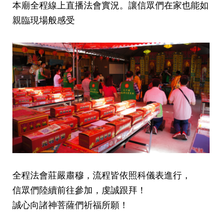
本廟全程線上直播法會實況。讓信眾們在家也能如
親臨現場般感受
全程法會莊嚴肅穆
，流程皆依照科儀表進行
，
信眾們陸續前往參加
，虔誠跟拜！
誠心向諸神菩薩們祈福所願！