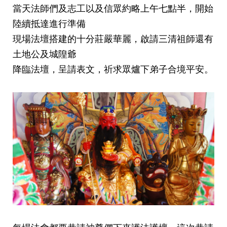
當天法師們及志工以及信眾約略上午七點半
，
開始
陸續抵達進行準備
現場法壇搭建的十分莊嚴華麗，啟請三清祖師還有
土地公及城隍爺
降臨法壇，呈請表文，祈求眾爐下弟子合境平安。