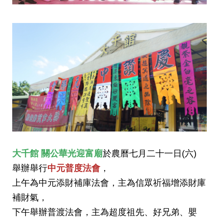
大千館 關公華光迎富廟
於農曆七月二十一日(六)
舉辦舉行
中元普度法會
，
上午為中元添財補庫法會，主為信眾祈福增添財庫
補財氣，
下午舉辦普渡法會，主為超度祖先、好兄弟、嬰