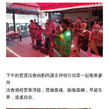
下午的普渡法會由劉尚謙主持領引信眾一起敬奉參
拜
法會過程焚香淨筵，普施孤魂、賑恤孤幽，早超生
界，逍遙自在。