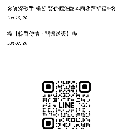
🎤資深歌手 楊哲 賢伉儷蒞臨本廟參拜祈福✨🎤
Jun 19, 26
🎋【粽香傳情・關懷送暖】🎋
Jun 07, 26