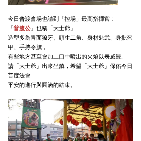
今日普渡會場也請到「控場」最高指揮官 :
「
普渡公
」也稱「大士爺」
造型多為青面獠牙、頭生二角、身材魁武、身批盔
甲、手持令旗，
有些地方甚至會加上口中噴出的火焰以表威嚴。
請「大士爺」出來坐鎮，希望「大士爺」保佑今日
普度法會
平安的進行與圓滿的結束。