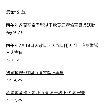
最新文章
丙午年🎉關聖帝君聖誕千秋暨五營犒軍賞兵活動
Aug 08, 26
丙午年7月19日天赦日・天貺日開天門・虎爺聖誕
三大吉日
Jul 31, 26
物資捐贈~桃園市蘆竹區正興里
Jun 24, 26
🎉貴賓蒞臨・參拜祈福 🎉一級上將-霍守業
Jun 21, 26