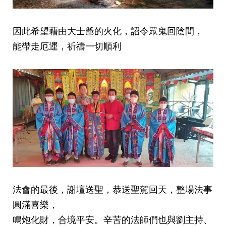
因此希望藉由大士爺的火化，詔令眾鬼回陰間，
能帶走厄運，祈禱一切順利
法會的最後，謝壇送聖，恭送聖駕回天，整場法事
圓滿喜樂，
鳴炮化財，合境平安。辛苦的法師們也與劉主持、