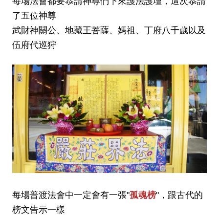
每場法會都要恭請神尊們下來護法護壇
，這次恭請
了五位神尊
武財神關公
、地藏王菩薩
、媽祖
、丁府八千歲以及
伍府代巡狩
每場普渡法會中一定會有一張"
孤魂榜
"，跟古代的
榜文告示一樣