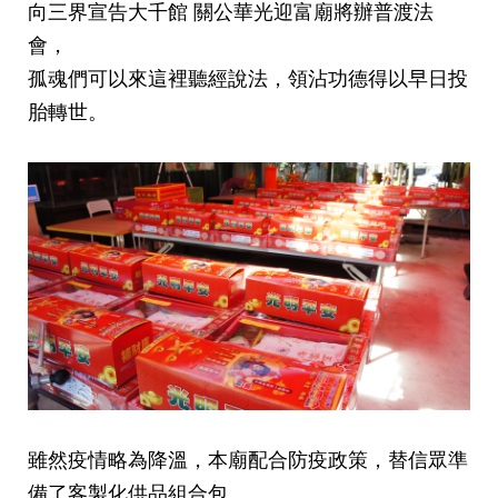
向三界宣告大千館 關公華光迎富廟將辦普渡法
會
，
孤魂們可以來這裡聽經說法
，領沾功德得以早日投
胎轉世
。
雖然疫情略為降溫
，本廟配合防疫政策，替信眾準
備了客製化供品組合包