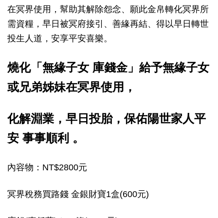
在冥界使用，幫助其解除怨念、願此金帛轉化冥界所
需資糧，早日被冥府接引、善緣再結、得以早日轉世
投生人道，安享平安喜樂。
燒化「無緣子女 庫錢金」給予無緣子女
或兄弟姊妹在冥界使用，
化解淵業，早日投胎，
保佑陽世家人平
安 事事順利 。
內容物：NT$2800元
冥界稅務買路錢 金銀財寶1盒(600元)