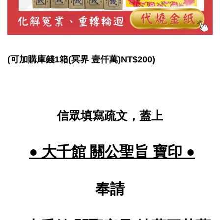
冥界
(可加購庫錢1箱(
壹仟萬)NT$200)
信眾填寫疏文，蓋上
聖旨 寶印
● 大千館 關公
●
奉請