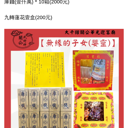
庫錢(壹仟萬)＊10箱(2000元)
九轉蓮花壹盒(200元)