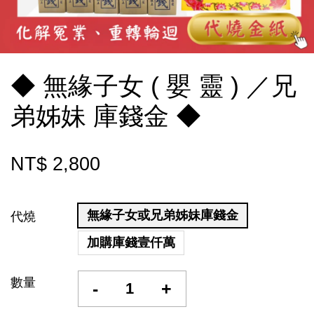
◆ 無緣子女 ( 嬰 靈 ) ／兄
弟姊妹 庫錢金 ◆
NT$ 2,800
無緣子女或兄弟姊妹庫錢金
代燒
加購庫錢壹仟萬
數量
-
+