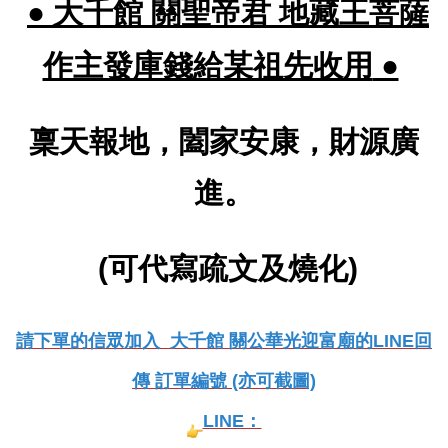
● 大千館 關聖帝君 地藏王菩薩
作主發庫錢給某祖先收用
●
稟天報地，闔家安康，財源廣
進。
(可代寫疏文及燒化)
請下單的信眾加入 大千館 關公華光迎富廟的LINE回
傳 訂單編號 (亦可截圖)
LINE：