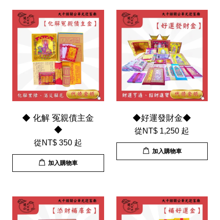
◆ 化解 冤親債主金
◆好運發財金◆
◆
從
NT$ 1,250
起
從
NT$ 350
起
加入購物車
加入購物車