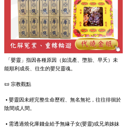
「嬰靈」指因各種原因（如流產、墮胎、早夭）未
能順利成長、往生的嬰兒靈魂。
📜 宗教觀點
• 嬰靈因未經完整生命歷程、無名無祀，往往徘徊於
陰間或人間。
• 需透過燒化庫錢金給予無緣子女(嬰靈)或兄弟姊妹