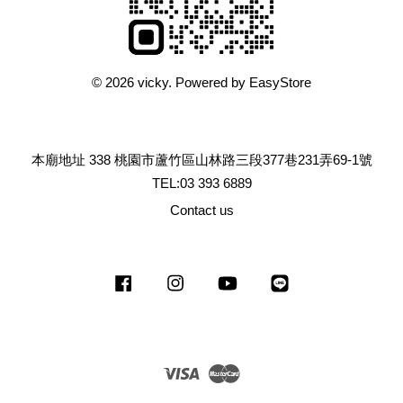
© 2026 vicky. Powered by
EasyStore
本廟地址 338 桃園市蘆竹區山林路三段377巷231弄69-1號
TEL:03 393 6889
Contact us
Facebook
Instagram
YouTube
Line
Visa
Master