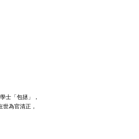
學士「包拯」，
在世為官清正，