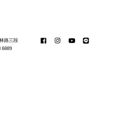
山林路三段
Facebook
Instagram
YouTube
Line
 6889