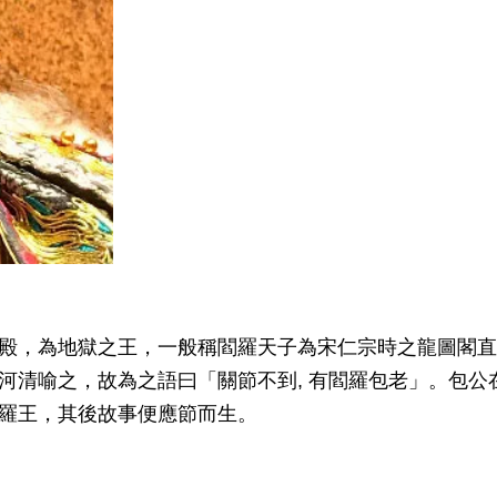
殿，為地獄之王，一般稱閻羅天子為宋仁宗時之龍圖閣直
河清喻之，故為之語曰「關節不到, 有閻羅包老」。包公
羅王，其後故事便應節而生。