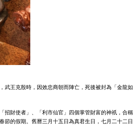
，武王克殷時，因效忠商朝而陣亡，死後被封為「金龍如
「招財使者」、「利市仙官」四個掌管財富的神祇，合稱
春節的假期。舊曆三月十五日為真君生日，七月二十二日