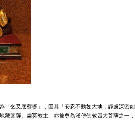
為「乞叉底蘗婆」
，因其「安忍不動如大地，靜慮深密如
地藏菩薩、幽冥教主。亦被尊為漢傳佛教四大菩薩之一