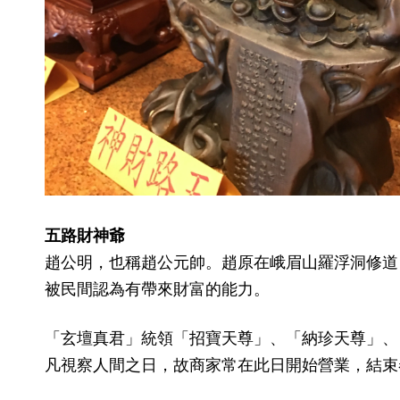
五路財神爺
趙公明，也稱趙公元帥。趙原在峨眉山羅浮洞修道
被民間認為有帶來財富的能力。
「玄壇真君」統領「招寶天尊」、「納珍天尊」、
凡視察人間之日，故商家常在此日開始營業，結束