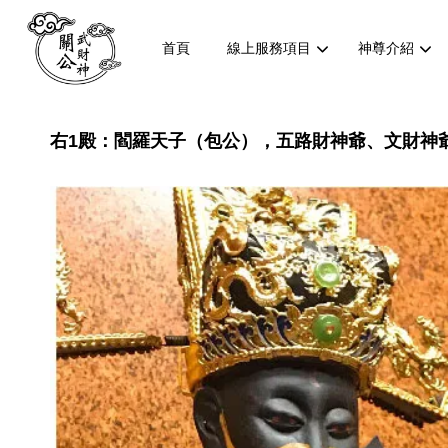
首頁
線上服務項目
神尊介紹
右1殿：閻羅天子（包公），五路財神爺、文財神爺