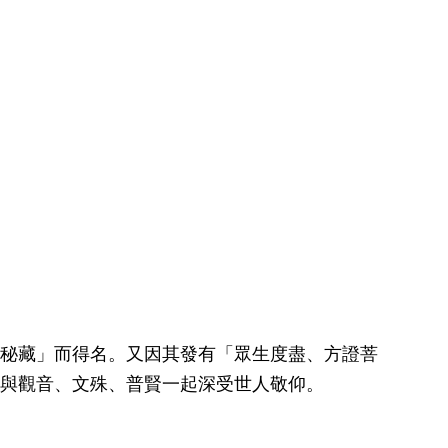
秘藏」而得名。又因其發有「眾生度盡、方證菩
，與觀音、文殊、普賢一起深受世人敬仰。