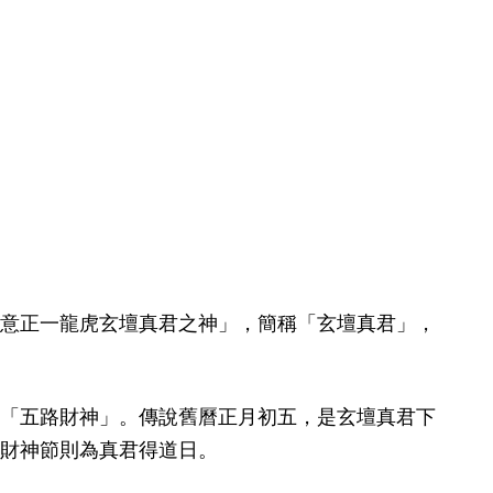
意正一龍虎玄壇真君之神」，簡稱「玄壇真君」，
「五路財神」。傳說舊曆正月初五，是玄壇真君下
財神節則為真君得道日。