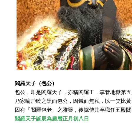
閻羅天子（包公）
包公，即是閻羅天子，亦稱閻羅王，掌管地獄第五
乃家喻戶曉之黑面包公，因鐵面無私，以一笑比黃
因有「閻羅包老」之雅譽，後據傳其卒職任五殿閻
閻羅天子誕辰為農曆
正月初八日