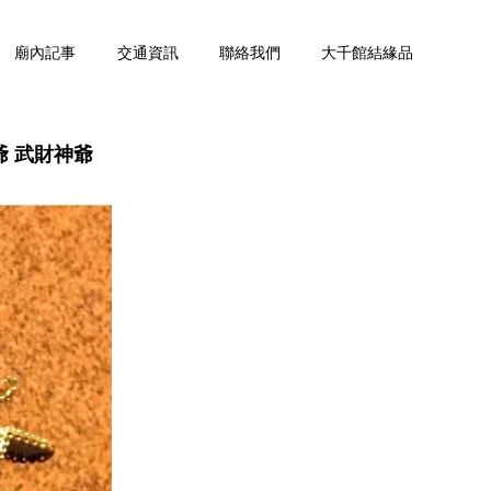
廟內記事
交通資訊
聯絡我們
大千館結緣品
 武財神爺
您的購物車目前還是空的。
繼續購物