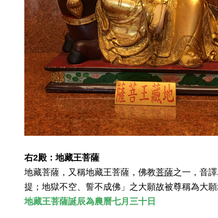
右2殿：地藏王菩薩
地藏菩薩，又稱地藏王菩薩，佛教
菩薩
之一，音譯
提；地獄不空、誓不成佛」之大願故被尊稱為大願
地藏王菩薩誕辰為農曆七月三十日