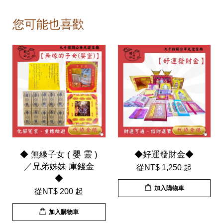
您可能也喜歡
◆ 無緣子女 ( 嬰 靈 )
◆好運發財金◆
／兄弟姊妹 庫錢金
從
NT$ 1,250
起
◆
加入購物車
從
NT$ 200
起
加入購物車