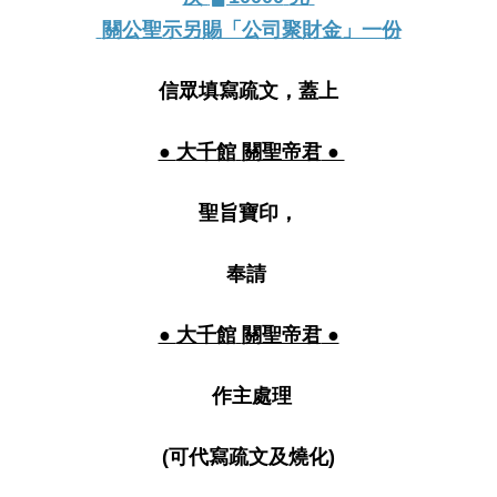
關公聖示另賜「公司聚財金」一份
信眾填寫疏文，蓋上
●
大千館
關聖帝君
●
聖旨寶印，
奉請
●
大千館
關聖帝君
●
作主處理
(
可代寫疏文及燒化
)