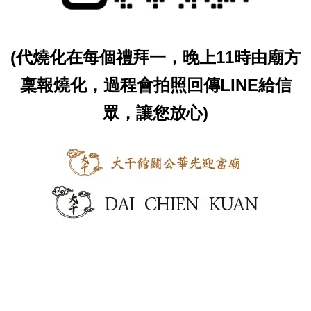
(代燒化在每個禮拜一，晚上11時由廟方
稟報燒化，過程會拍照回傳LINE給信
眾，讓您放心)