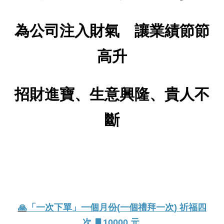
為公司注入財氣 讓業績節節
高升
招財進寶、生意興隆、貴人不
斷
🙏
「一次下單」一個月份
(
一個禮拜一次
)
祈福四
次
▋10000
元